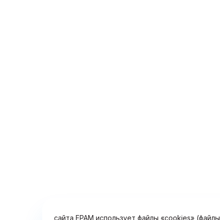
С целью улучшения работы сайта, повышения 
сайтом, предоставления решений и услуг, на
сайта, определения предпочтений посетителе
(поведенческой рекламы), а также для обесп
сайта EPAM использует файлы «cookies» (файл