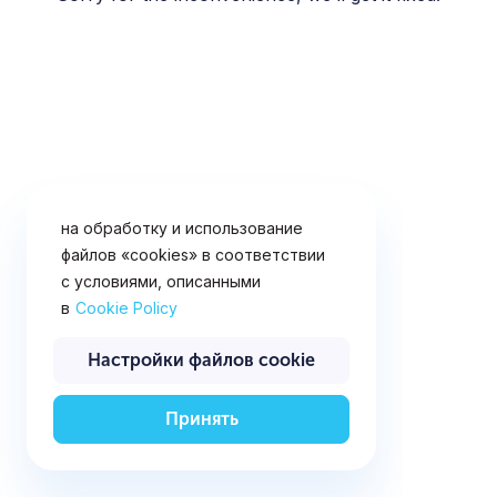
«cookies» (файлы с данными о
прошлых посещениях сайта). Вы
можете запретить сохранение
файлов «cookies» в настройках
своего браузера. Продолжая
использовать данный сайт и
нажимая кнопку ниже, вы
подтверждаете свое согласие
на обработку и использование
файлов «cookies» в соответствии
с условиями, описанными
в
Cookie Policy
Настройки файлов cookie
Принять