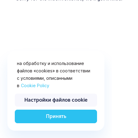
«cookies» (файлы с данными о
прошлых посещениях сайта). Вы
можете запретить сохранение
файлов «cookies» в настройках
своего браузера. Продолжая
использовать данный сайт и
нажимая кнопку ниже, вы
подтверждаете свое согласие
на обработку и использование
файлов «cookies» в соответствии
с условиями, описанными
в
Cookie Policy
Настройки файлов cookie
Принять