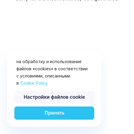
«cookies» (файлы с данными о
прошлых посещениях сайта). Вы
можете запретить сохранение
файлов «cookies» в настройках
своего браузера. Продолжая
использовать данный сайт и
нажимая кнопку ниже, вы
подтверждаете свое согласие
на обработку и использование
файлов «cookies» в соответствии
с условиями, описанными
в
Cookie Policy
Настройки файлов cookie
Принять