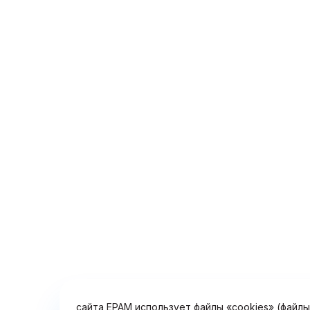
С целью улучшения работы сайта, повышения 
сайтом, предоставления решений и услуг, на
сайта, определения предпочтений посетителе
(поведенческой рекламы), а также для обесп
сайта EPAM использует файлы «cookies» (файл