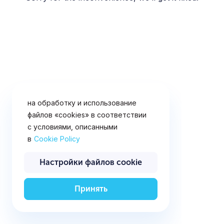
«cookies» (файлы с данными о
прошлых посещениях сайта). Вы
можете запретить сохранение
файлов «cookies» в настройках
своего браузера. Продолжая
использовать данный сайт и
нажимая кнопку ниже, вы
подтверждаете свое согласие
на обработку и использование
файлов «cookies» в соответствии
с условиями, описанными
в
Cookie Policy
Настройки файлов cookie
Принять